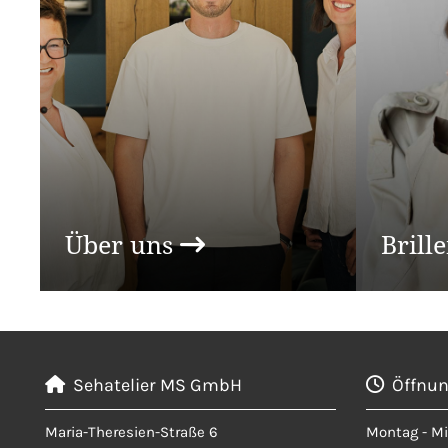
Über uns
Brill

Sehatelier MS GmbH
Öffnun


Maria-Theresien-Straße 6
Montag - M